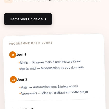
Demander un devis →
PROGRAMME DES 2 JOURS
Jour 1
J1
Matin — Prise en main & architecture Ksaar
Après-midi — Modélisation de vos données
Jour 2
J2
Matin — Automatisations & intégrations
Après-midi — Mise en pratique sur votre projet