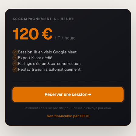
ACCOMPAGNEMENT À L'HEURE
120 €
HT / heure
Session 1h en visio Google Meet
✓
Expert Ksaar dédié
✓
Partage d'écran & co-construction
✓
Replay transmis automatiquement
✓
Réserver une session →
Paiement sécurisé par Stripe · Lien visio envoyé par email
Non finançable par OPCO