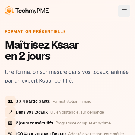
FORMATION PRÉSENTIELLE
Maîtrisez Ksaar
en 2 jours
Une formation sur mesure dans vos locaux, animée
par un expert Ksaar certifié.
👥
3 à 4 participants
Format atelier immersif
📍
Dans vos locaux
Ou en distanciel sur demande
📅
2 jours consécutifs
Programme complet et rythmé
🎯
100% sur vos cas d'usage
Adapté à votre contexte métier