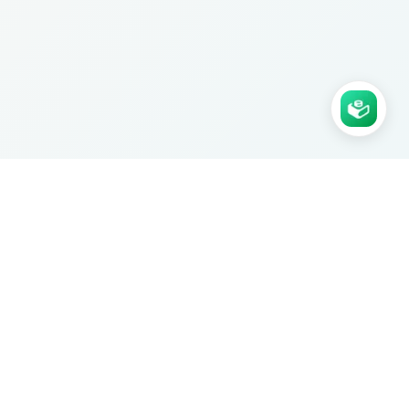
Agence Ksaar certifiée. Nous
construisons des applications no-code
sur mesure pour les PME.
Prendre RDV
Excellent
Trustpilot
SERVICES