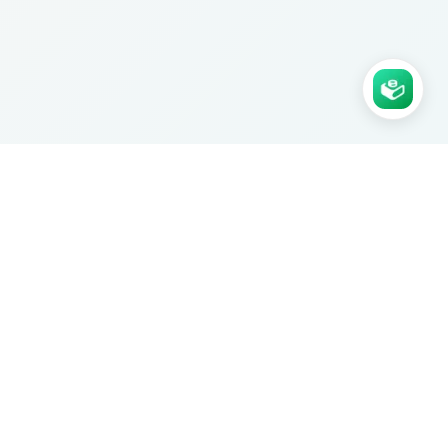
Agence Ksaar certifiée. Nous
construisons des applications no-code
sur mesure pour les PME.
Prendre RDV
Excellent
Trustpilot
SERVICES
Applications sur mesure