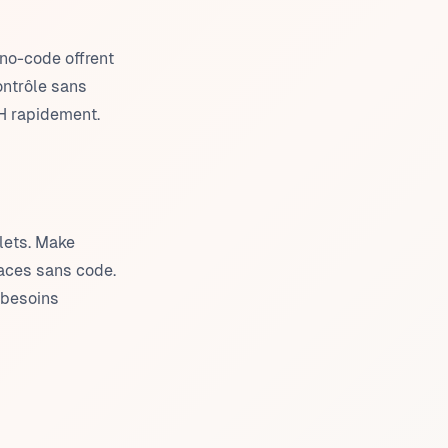
 no-code offrent
contrôle sans
RH rapidement.
lets. Make
faces sans code.
 besoins