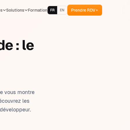
es
Solutions
Formation
Prendre RDV
FR
EN
stion des stocks
e : le
cturation & devis
 & gestion des équipes
stion de projet
stion des formations
de vous montre
écouvrez les
s développeur.