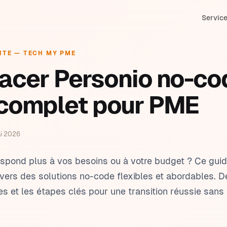
Servic
ITE — TECH MY PME
stion commerciale & CRM
Ge
lications sur mesure
cer Personio no-cod
vi de production
Fa
tomatisations
 complet pour PME
nning & interventions
RH
& Claude
vice client & ticketing
Ge
ai 2026
rmation
orting & tableaux de bord
Ge
espond plus à vos besoins ou à votre budget ? Ce gui
ers des solutions no-code flexibles et abordables. D
les et les étapes clés pour une transition réussie san