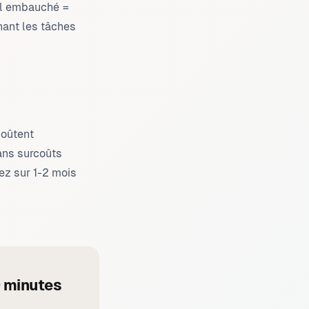
vel embauché =
nant les tâches
coûtent
ans surcoûts
tez sur 1-2 mois
0 minutes